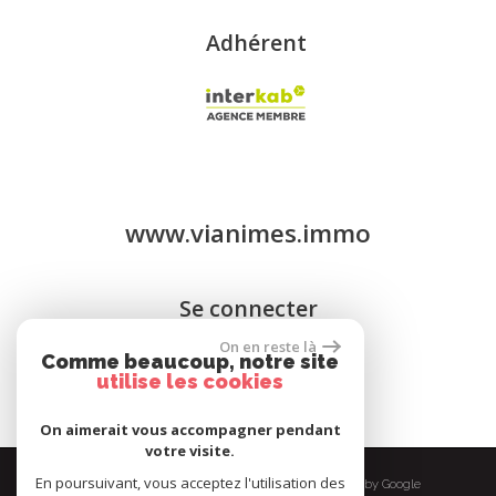
Adhérent
www.vianimes.immo
Se connecter
On en reste là
Comme beaucoup, notre site
Espace propriétaires
utilise les cookies
On aimerait vous accompagner pendant
votre visite.
En poursuivant, vous acceptez l'utilisation des
© 2026 | Tous droits réservés | Traduction powered by Google