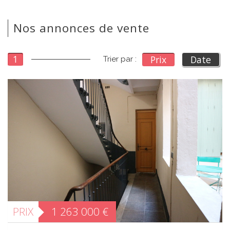
Nos annonces de vente
1
Prix
Date
Trier par :
PRIX
1 263 000
€