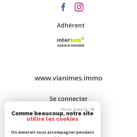
Adhérent
www.vianimes.immo
Se connecter
On en reste là
Comme beaucoup, notre site
Espace propriétaires
utilise les cookies
On aimerait vous accompagner pendant